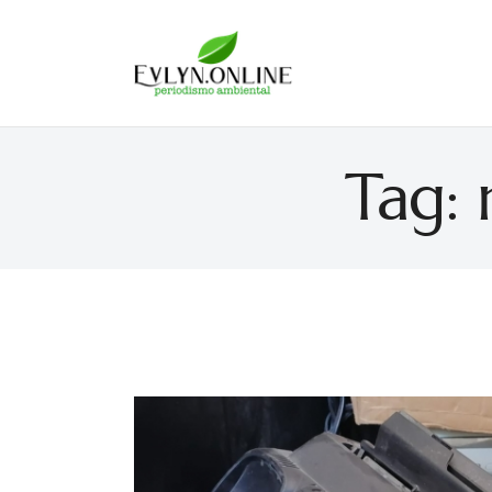
Evlyn Online
Periodismo para autogobernarse
Tag: