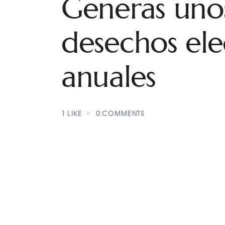
Generas unos
desechos ele
anuales
1
LIKE
0
COMMENTS