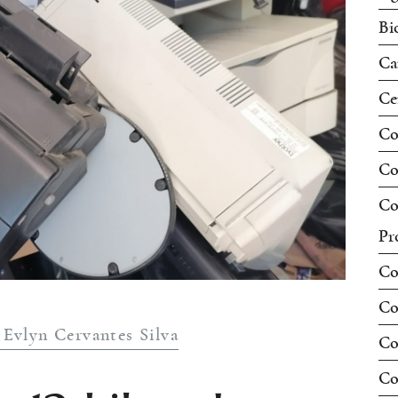
Bi
Ca
Ce
Co
Co
Co
Pr
Co
Co
 Evlyn Cervantes Silva
Co
Co