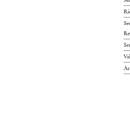
Mo
Rí
Se
Re
Se
Va
Ár