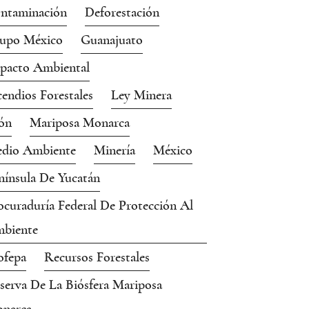
ntaminación
Deforestación
upo México
Guanajuato
pacto Ambiental
cendios Forestales
Ley Minera
ón
Mariposa Monarca
dio Ambiente
Minería
México
nínsula De Yucatán
ocuraduría Federal De Protección Al
biente
ofepa
Recursos Forestales
serva De La Biósfera Mariposa