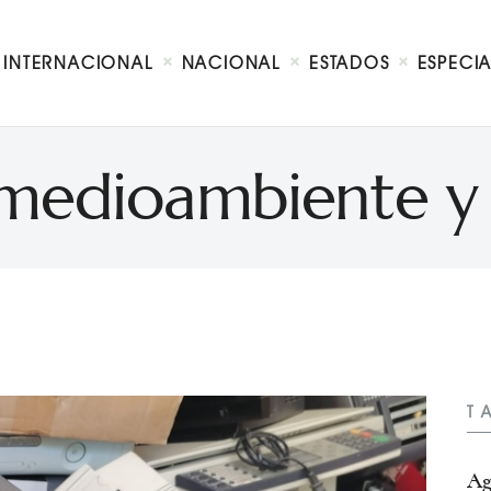
Internacional
Nacional
INTERNACIONAL
NACIONAL
ESTADOS
ESPECI
Estados
Especial
Opinión
 medioambiente y 
Contacto
T
Ag