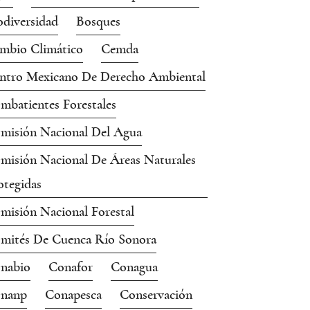
odiversidad
Bosques
mbio Climático
Cemda
ntro Mexicano De Derecho Ambiental
mbatientes Forestales
misión Nacional Del Agua
misión Nacional De Áreas Naturales
otegidas
misión Nacional Forestal
mités De Cuenca Río Sonora
nabio
Conafor
Conagua
nanp
Conapesca
Conservación