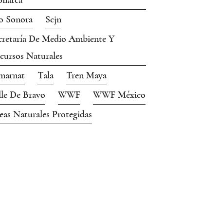
narca
o Sonora
Scjn
cretaría De Medio Ambiente Y
cursos Naturales
marnat
Tala
Tren Maya
lle De Bravo
WWF
WWF México
eas Naturales Protegidas