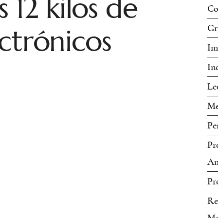
 12 kilos de
Co
ctrónicos
Gr
Im
In
Le
Me
Pe
Pr
Am
Pr
Re