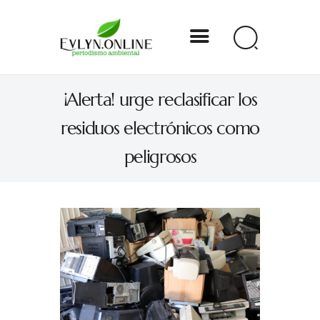
Evlyn Online
¡Alerta! urge reclasificar los
Periodismo para autogobernarse
residuos electrónicos como
Internacional
peligrosos
Nacional
Estados
Especial
Opinión
Contacto