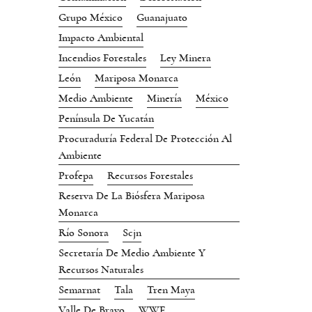
Grupo México
Guanajuato
Impacto Ambiental
Incendios Forestales
Ley Minera
León
Mariposa Monarca
Medio Ambiente
Minería
México
Península De Yucatán
Procuraduría Federal De Protección Al
Ambiente
Profepa
Recursos Forestales
Reserva De La Biósfera Mariposa
Monarca
Río Sonora
Scjn
Secretaría De Medio Ambiente Y
Recursos Naturales
Semarnat
Tala
Tren Maya
Valle De Bravo
WWF