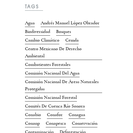
TAGS
Agua
Andrés Manuel López Obrador
Biodiversidad
Bosques
Cambio Climático
Cemda
Centro Mexicano De Derecho
Ambiental
Combatientes Forestales
Comisión Nacional Del Agua
Comisión Nacional De Áreas Naturales
Protegidas
Comisión Nacional Forestal
Comités De Cuenca Río Sonora
Conabio
Conafor
Conagua
Conanp
Conapesca
Conservación
Contaminación
Deforestación