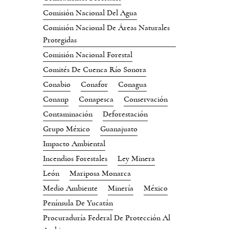
Comisión Nacional Del Agua
Comisión Nacional De Áreas Naturales
Protegidas
Comisión Nacional Forestal
Comités De Cuenca Río Sonora
Conabio
Conafor
Conagua
Conanp
Conapesca
Conservación
Contaminación
Deforestación
Grupo México
Guanajuato
Impacto Ambiental
Incendios Forestales
Ley Minera
León
Mariposa Monarca
Medio Ambiente
Minería
México
Península De Yucatán
Procuraduría Federal De Protección Al