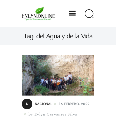
Evlyn Online
Tag: del Agua y de la Vida
Periodismo para autogobernarse
Internacional
Nacional
Estados
Especial
Opinión
N
NACIONAL
16 FEBRERO, 2022
Contacto
by Evlyn Cervantes Silva