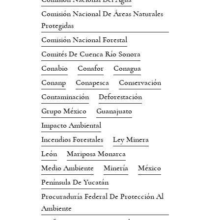
Comisión Nacional De Áreas Naturales
Protegidas
Comisión Nacional Forestal
Comités De Cuenca Río Sonora
Conabio
Conafor
Conagua
Conanp
Conapesca
Conservación
Contaminación
Deforestación
Grupo México
Guanajuato
Impacto Ambiental
Incendios Forestales
Ley Minera
León
Mariposa Monarca
Medio Ambiente
Minería
México
Península De Yucatán
Procuraduría Federal De Protección Al
Ambiente