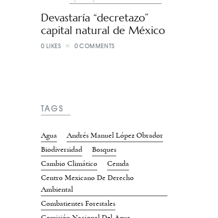
Devastaría “decretazo”
capital natural de México
0
LIKES
0
COMMENTS
TAGS
Agua
Andrés Manuel López Obrador
Biodiversidad
Bosques
Cambio Climático
Cemda
Centro Mexicano De Derecho
Ambiental
Combatientes Forestales
Comisión Nacional Del Agua