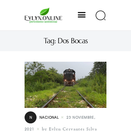
Evlyn Online
Tag: Dos Bocas
Periodismo para autogobernarse
Internacional
Nacional
Estados
Especial
Opinión
N
NACIONAL
23 NOVIEMBRE,
Contacto
by Evlyn Cervantes Silva
2021