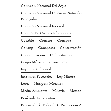
Comisión Nacional Del Agua
Comisión Nacional De Áreas Naturales
Protegidas
Comisión Nacional Forestal
Comités De Cuenca Río Sonora
Conabio
Conafor
Conagua
Conanp
Conapesca
Conservación
Contaminación
Deforestación
Grupo México
Guanajuato
Impacto Ambiental
Incendios Forestales
Ley Minera
León
Mariposa Monarca
Medio Ambiente
Minería
México
Península De Yucatán
Procuraduría Federal De Protección Al