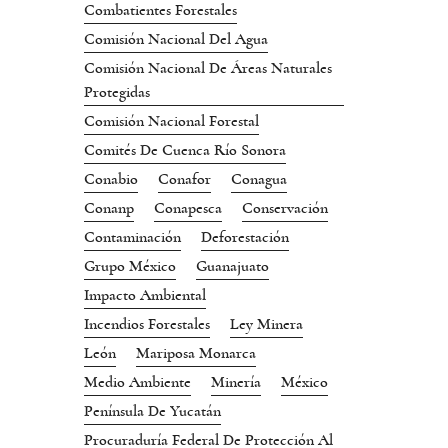
Combatientes Forestales
Comisión Nacional Del Agua
Comisión Nacional De Áreas Naturales
Protegidas
Comisión Nacional Forestal
Comités De Cuenca Río Sonora
Conabio
Conafor
Conagua
Conanp
Conapesca
Conservación
Contaminación
Deforestación
Grupo México
Guanajuato
Impacto Ambiental
Incendios Forestales
Ley Minera
León
Mariposa Monarca
Medio Ambiente
Minería
México
Península De Yucatán
Procuraduría Federal De Protección Al