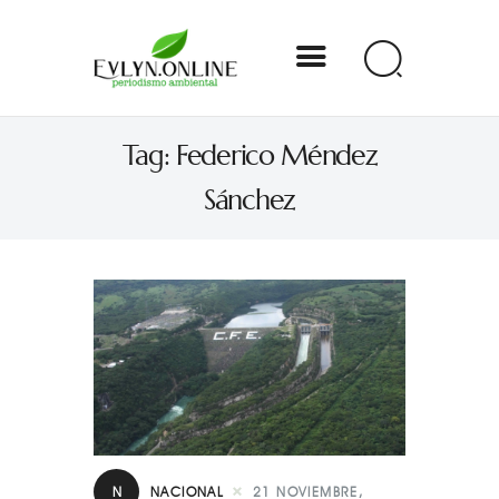
Evlyn Online
Tag: Federico Méndez
Periodismo para autogobernarse
Sánchez
Internacional
Nacional
Estados
Especial
Opinión
Contacto
N
NACIONAL
21 NOVIEMBRE,