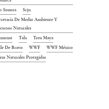
narca
o Sonora
Scjn
cretaría De Medio Ambiente Y
cursos Naturales
marnat
Tala
Tren Maya
lle De Bravo
WWF
WWF México
eas Naturales Protegidas