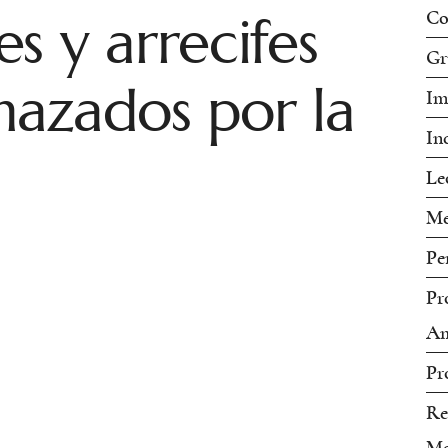
s y arrecifes
Co
Gr
nazados por la
Im
In
Le
Me
Pe
Pr
Am
Pr
Re