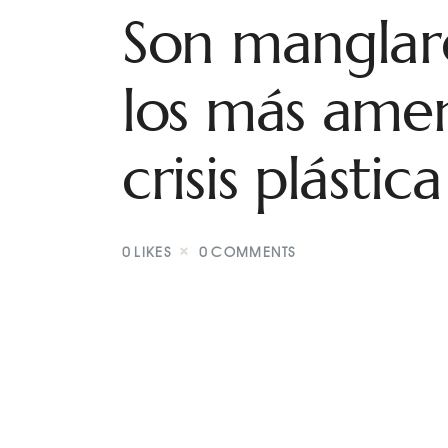
Son manglare
los más ame
crisis plástica
0
LIKES
0
COMMENTS