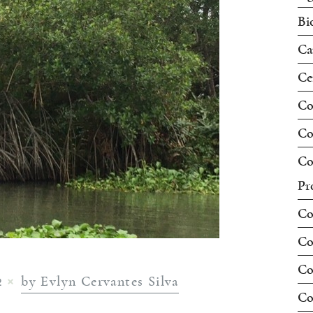
Bi
Ca
Ce
Co
Co
Co
Pr
Co
Co
Co
by Evlyn Cervantes Silva
2
Co