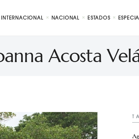
Internacional
Nacional
INTERNACIONAL
NACIONAL
ESTADOS
ESPECI
Estados
Especial
Opinión
Joanna Acosta Vel
Contacto
T
Ag