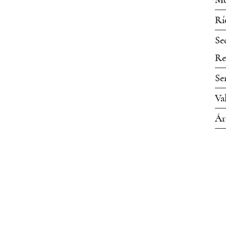
Mo
Rí
Se
Re
Se
Va
Ár