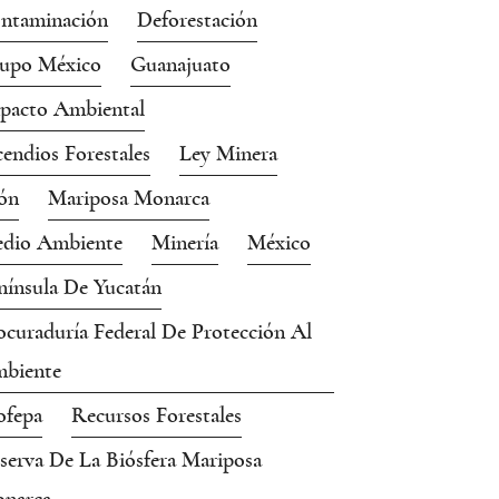
ntaminación
Deforestación
upo México
Guanajuato
pacto Ambiental
cendios Forestales
Ley Minera
ón
Mariposa Monarca
dio Ambiente
Minería
México
nínsula De Yucatán
ocuraduría Federal De Protección Al
biente
ofepa
Recursos Forestales
serva De La Biósfera Mariposa