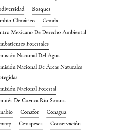
odiversidad
Bosques
mbio Climático
Cemda
ntro Mexicano De Derecho Ambiental
mbatientes Forestales
misión Nacional Del Agua
misión Nacional De Áreas Naturales
otegidas
misión Nacional Forestal
mités De Cuenca Río Sonora
nabio
Conafor
Conagua
nanp
Conapesca
Conservación