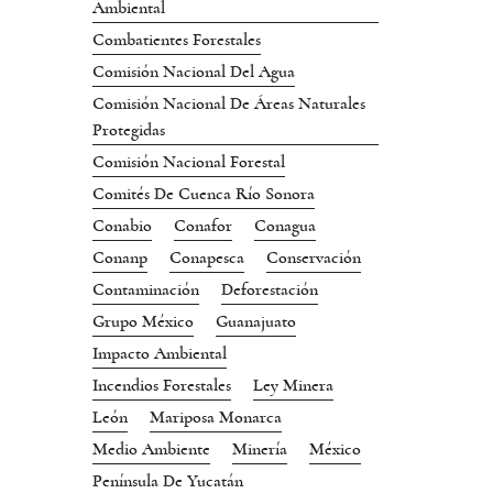
Ambiental
Combatientes Forestales
Comisión Nacional Del Agua
Comisión Nacional De Áreas Naturales
Protegidas
Comisión Nacional Forestal
Comités De Cuenca Río Sonora
Conabio
Conafor
Conagua
Conanp
Conapesca
Conservación
Contaminación
Deforestación
Grupo México
Guanajuato
Impacto Ambiental
Incendios Forestales
Ley Minera
León
Mariposa Monarca
Medio Ambiente
Minería
México
Península De Yucatán