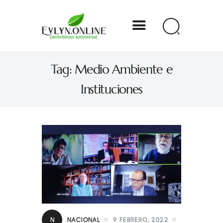
Evlyn Online
Tag: Medio Ambiente e
Periodismo para autogobernarse
Instituciones
Internacional
Nacional
Estados
Especial
Opinión
Contacto
N
NACIONAL
9 FEBRERO, 2022