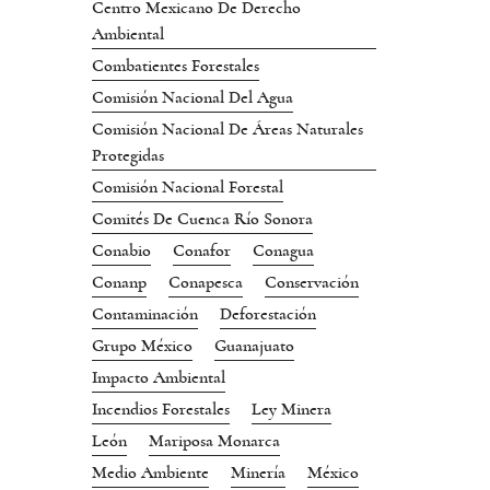
Centro Mexicano De Derecho
Ambiental
Combatientes Forestales
Comisión Nacional Del Agua
Comisión Nacional De Áreas Naturales
Protegidas
Comisión Nacional Forestal
Comités De Cuenca Río Sonora
Conabio
Conafor
Conagua
Conanp
Conapesca
Conservación
Contaminación
Deforestación
Grupo México
Guanajuato
Impacto Ambiental
Incendios Forestales
Ley Minera
León
Mariposa Monarca
Medio Ambiente
Minería
México