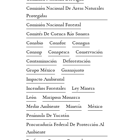
Comisión Nacional De Áreas Naturales
Protegidas
Comisión Nacional Forestal
Comités De Cuenca Río Sonora
Conabio
Conafor
Conagua
Conanp
Conapesca
Conservación
Contaminación
Deforestación
Grupo México
Guanajuato
Impacto Ambiental
Incendios Forestales
Ley Minera
León
Mariposa Monarca
Medio Ambiente
Minería
México
Península De Yucatán
Procuraduría Federal De Protección Al
Ambiente