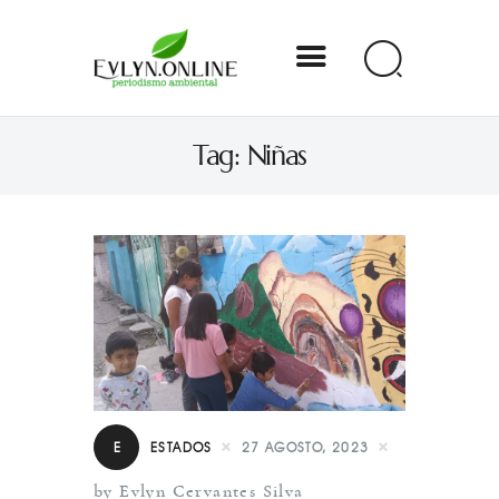
Evlyn Online
Tag: Niñas
Periodismo para autogobernarse
Internacional
Nacional
Estados
Especial
Opinión
E
ESTADOS
27 AGOSTO, 2023
Contacto
by Evlyn Cervantes Silva