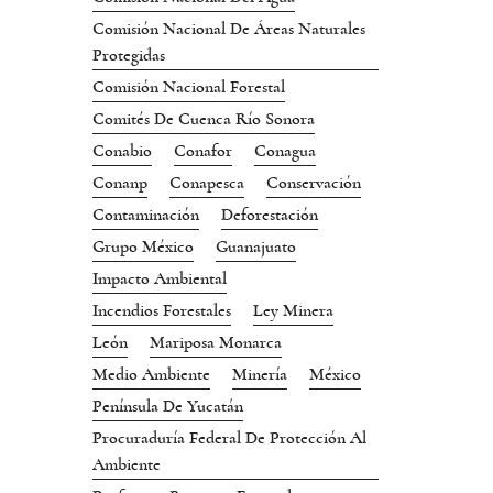
Comisión Nacional De Áreas Naturales
Protegidas
Comisión Nacional Forestal
Comités De Cuenca Río Sonora
Conabio
Conafor
Conagua
Conanp
Conapesca
Conservación
Contaminación
Deforestación
Grupo México
Guanajuato
Impacto Ambiental
Incendios Forestales
Ley Minera
León
Mariposa Monarca
Medio Ambiente
Minería
México
Península De Yucatán
Procuraduría Federal De Protección Al
Ambiente