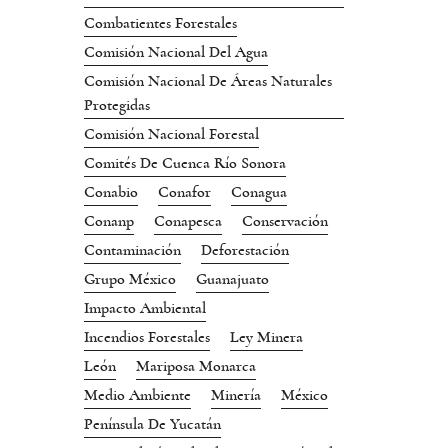
Combatientes Forestales
Comisión Nacional Del Agua
Comisión Nacional De Áreas Naturales
Protegidas
Comisión Nacional Forestal
Comités De Cuenca Río Sonora
Conabio
Conafor
Conagua
Conanp
Conapesca
Conservación
Contaminación
Deforestación
Grupo México
Guanajuato
Impacto Ambiental
Incendios Forestales
Ley Minera
León
Mariposa Monarca
Medio Ambiente
Minería
México
Península De Yucatán