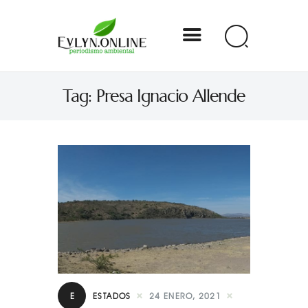
Evlyn Online
Tag: Presa Ignacio Allende
Periodismo para autogobernarse
Internacional
Nacional
Estados
Especial
Opinión
Contacto
E
ESTADOS
24 ENERO, 2021