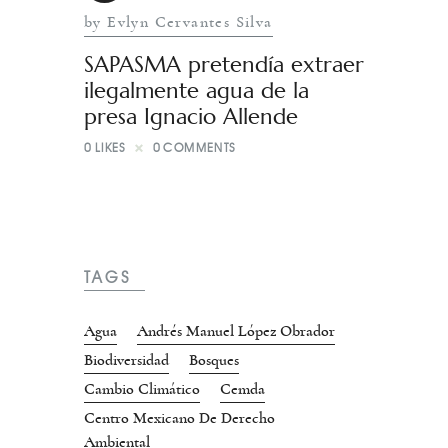
by Evlyn Cervantes Silva
SAPASMA pretendía extraer
ilegalmente agua de la
presa Ignacio Allende
0
LIKES
0
COMMENTS
TAGS
Agua
Andrés Manuel López Obrador
Biodiversidad
Bosques
Cambio Climático
Cemda
Centro Mexicano De Derecho
Ambiental