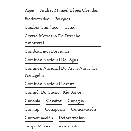
Agua
Andrés Manuel López Obrador
Biodiversidad
Bosques
Cambio Climático
Cemda
Centro Mexicano De Derecho
Ambiental
Combatientes Forestales
Comisión Nacional Del Agua
Comisión Nacional De Áreas Naturales
Protegidas
Comisión Nacional Forestal
Comités De Cuenca Río Sonora
Conabio
Conafor
Conagua
Conanp
Conapesca
Conservación
Contaminación
Deforestación
Grupo México
Guanajuato