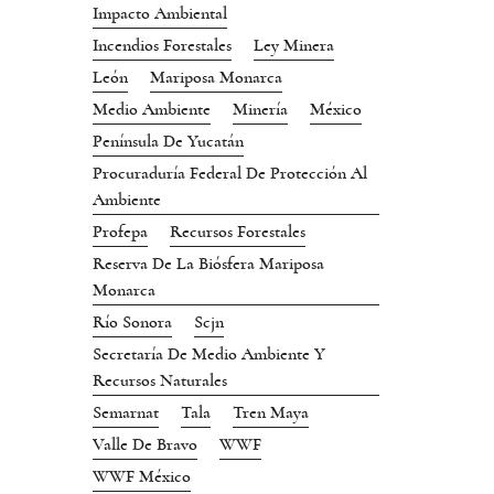
Impacto Ambiental
Incendios Forestales
Ley Minera
León
Mariposa Monarca
Medio Ambiente
Minería
México
Península De Yucatán
Procuraduría Federal De Protección Al
Ambiente
Profepa
Recursos Forestales
Reserva De La Biósfera Mariposa
Monarca
Río Sonora
Scjn
Secretaría De Medio Ambiente Y
Recursos Naturales
Semarnat
Tala
Tren Maya
Valle De Bravo
WWF
WWF México