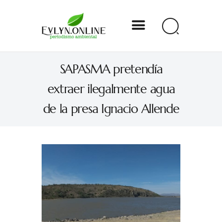
Evlyn Online
SAPASMA pretendía
Periodismo para autogobernarse
extraer ilegalmente agua
Internacional
de la presa Ignacio Allende
Nacional
Estados
Especial
Opinión
Contacto