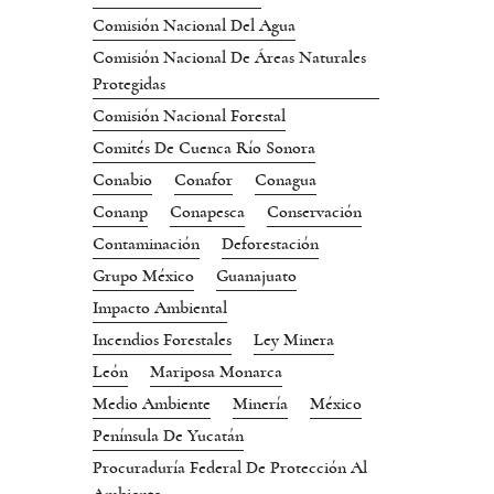
Comisión Nacional Del Agua
Comisión Nacional De Áreas Naturales
Protegidas
Comisión Nacional Forestal
Comités De Cuenca Río Sonora
Conabio
Conafor
Conagua
Conanp
Conapesca
Conservación
Contaminación
Deforestación
Grupo México
Guanajuato
Impacto Ambiental
Incendios Forestales
Ley Minera
León
Mariposa Monarca
Medio Ambiente
Minería
México
Península De Yucatán
Procuraduría Federal De Protección Al