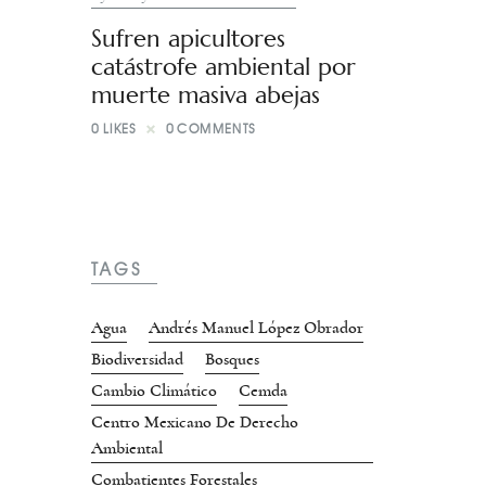
Sufren apicultores
catástrofe ambiental por
muerte masiva abejas
0
LIKES
0
COMMENTS
TAGS
Agua
Andrés Manuel López Obrador
Biodiversidad
Bosques
Cambio Climático
Cemda
Centro Mexicano De Derecho
Ambiental
Combatientes Forestales