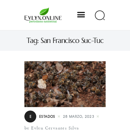
Evlyn Online
Tag: San Francisco Suc-Tuc
Periodismo para autogobernarse
Internacional
Nacional
Estados
Especial
Opinión
E
ESTADOS
28 MARZO, 2023
Contacto
by Evlyn Cervantes Silva