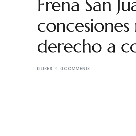
Frena San Ju
concesiones 
derecho a co
0
LIKES
0
COMMENTS