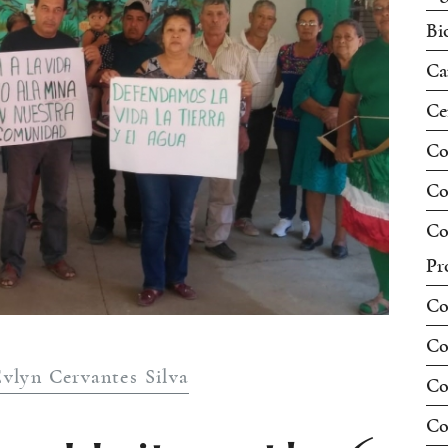
Bi
Ca
Ce
Co
Co
Co
Pr
Co
Co
Evlyn Cervantes Silva
Co
Co