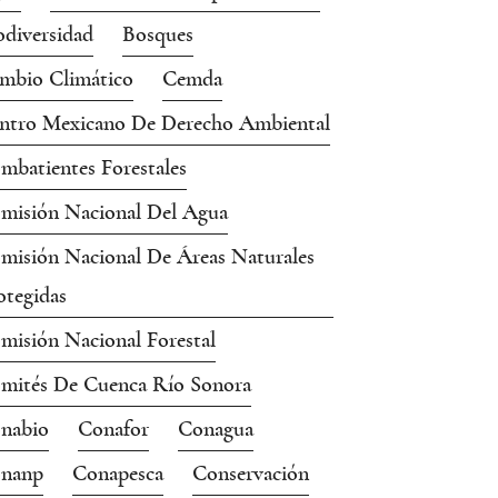
odiversidad
Bosques
mbio Climático
Cemda
ntro Mexicano De Derecho Ambiental
mbatientes Forestales
misión Nacional Del Agua
misión Nacional De Áreas Naturales
otegidas
misión Nacional Forestal
mités De Cuenca Río Sonora
nabio
Conafor
Conagua
nanp
Conapesca
Conservación