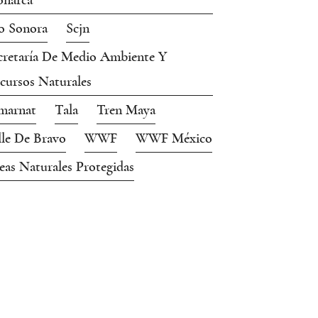
narca
o Sonora
Scjn
cretaría De Medio Ambiente Y
cursos Naturales
marnat
Tala
Tren Maya
lle De Bravo
WWF
WWF México
eas Naturales Protegidas