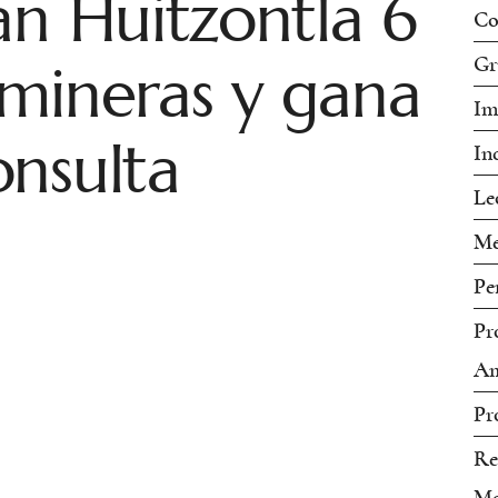
an Huitzontla 6
Co
mineras y gana
Gr
Im
nsulta
In
Le
Me
Pe
Pr
Am
Pr
Re