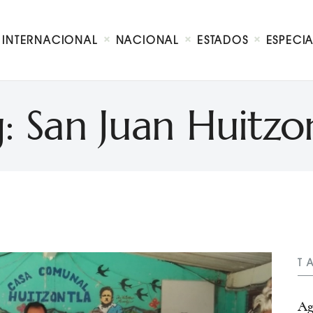
Internacional
Nacional
INTERNACIONAL
NACIONAL
ESTADOS
ESPECI
Estados
Especial
Opinión
: San Juan Huitzo
Contacto
T
Ag