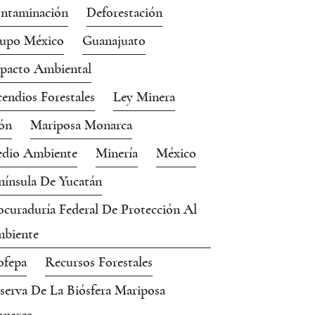
ntaminación
Deforestación
upo México
Guanajuato
pacto Ambiental
cendios Forestales
Ley Minera
ón
Mariposa Monarca
dio Ambiente
Minería
México
nínsula De Yucatán
ocuraduría Federal De Protección Al
biente
ofepa
Recursos Forestales
serva De La Biósfera Mariposa