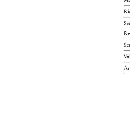
Mo
Rí
Se
Re
Se
Va
Ár