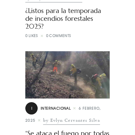
¿Listos para la temporada
de incendios forestales
2025?
0
LIKES
0
COMMENTS
I
INTERNACIONAL
6 FEBRERO,
by Evlyn Cervantes Silva
2025
“Se ataca el fuego por todas