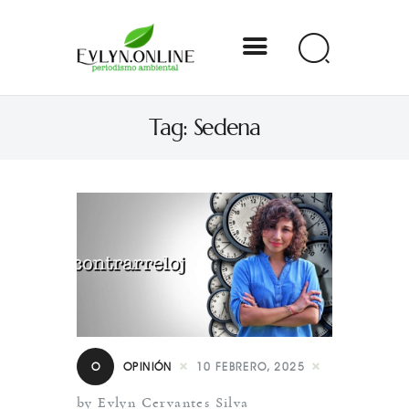
Evlyn Online
Tag: Sedena
Periodismo para autogobernarse
Internacional
Nacional
Estados
Especial
Opinión
O
OPINIÓN
10 FEBRERO, 2025
Contacto
by Evlyn Cervantes Silva