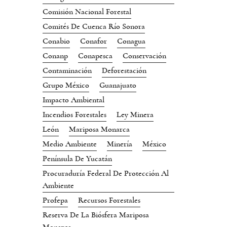
Comisión Nacional Forestal
Comités De Cuenca Río Sonora
Conabio
Conafor
Conagua
Conanp
Conapesca
Conservación
Contaminación
Deforestación
Grupo México
Guanajuato
Impacto Ambiental
Incendios Forestales
Ley Minera
León
Mariposa Monarca
Medio Ambiente
Minería
México
Península De Yucatán
Procuraduría Federal De Protección Al
Ambiente
Profepa
Recursos Forestales
Reserva De La Biósfera Mariposa