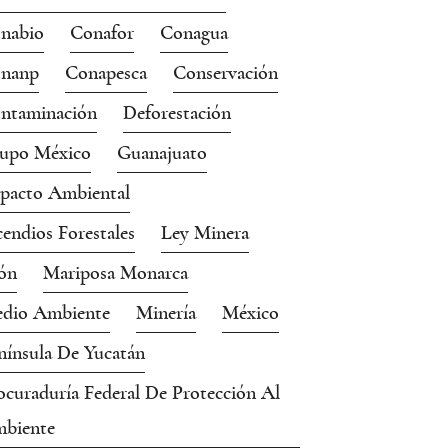
nabio
Conafor
Conagua
nanp
Conapesca
Conservación
ntaminación
Deforestación
upo México
Guanajuato
pacto Ambiental
cendios Forestales
Ley Minera
ón
Mariposa Monarca
dio Ambiente
Minería
México
nínsula De Yucatán
ocuraduría Federal De Protección Al
biente