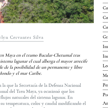
Co
Co
Co
Gr
vlyn Cervantes Silva
Im
ren Maya en el tramo Bacalar-Chetumal tras
In
sistema lagunar el cual alberga el mayor arrecife
Le
e de la posibilidad de un permanente y libre
 Hondo y el mar Caribe.
Me
Pe
 la que la Secretaría de la Defensa Nacional
umal del Tren Maya, ya ocasionó que los
Pr
flujos naturales del sistema lagunar. En
Am
 su temperatura, color y caudal modificando el