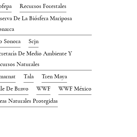
ofepa
Recursos Forestales
serva De La Biósfera Mariposa
narca
o Sonora
Scjn
cretaría De Medio Ambiente Y
cursos Naturales
marnat
Tala
Tren Maya
lle De Bravo
WWF
WWF México
eas Naturales Protegidas