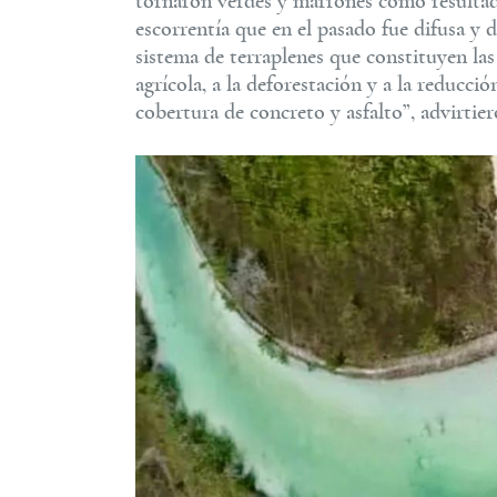
tornaron verdes y marrones como resultado
escorrentía que en el pasado fue difusa y d
sistema de terraplenes que constituyen las
agrícola, a la deforestación y a la reducció
cobertura de concreto y asfalto”, advirtier