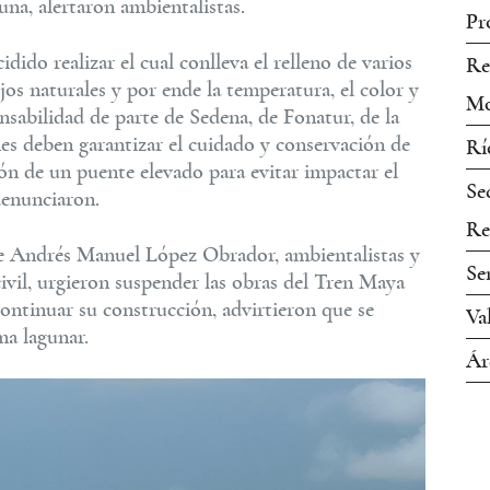
auna, alertaron ambientalistas.
Pr
dido realizar el cual conlleva el relleno de varios
Re
os naturales y por ende la temperatura, el color y
Mo
onsabilidad de parte de Sedena, de Fonatur, de la
es deben garantizar el cuidado y conservación de
Rí
ón de un puente elevado para evitar impactar el
Se
denunciaron.
Re
nte Andrés Manuel López Obrador, ambientalistas y
Se
civil, urgieron suspender las obras del Tren Maya
ontinuar su construcción, advirtieron que se
Va
ma lagunar.
Ár