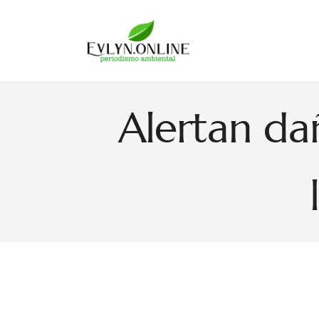
Evlyn Online
Periodismo para autogobernarse
Alertan da