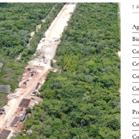
T
Ag
Bi
Ca
Ce
Co
Co
Co
Pr
Co
Co