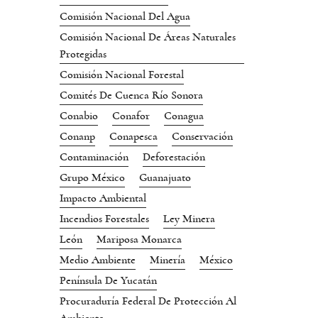
Comisión Nacional Del Agua
Comisión Nacional De Áreas Naturales
Protegidas
Comisión Nacional Forestal
Comités De Cuenca Río Sonora
Conabio
Conafor
Conagua
Conanp
Conapesca
Conservación
Contaminación
Deforestación
Grupo México
Guanajuato
Impacto Ambiental
Incendios Forestales
Ley Minera
León
Mariposa Monarca
Medio Ambiente
Minería
México
Península De Yucatán
Procuraduría Federal De Protección Al