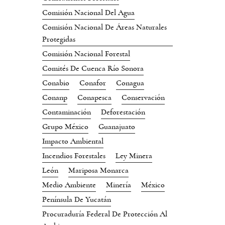
Comisión Nacional Del Agua
Comisión Nacional De Áreas Naturales
Protegidas
Comisión Nacional Forestal
Comités De Cuenca Río Sonora
Conabio
Conafor
Conagua
Conanp
Conapesca
Conservación
Contaminación
Deforestación
Grupo México
Guanajuato
Impacto Ambiental
Incendios Forestales
Ley Minera
León
Mariposa Monarca
Medio Ambiente
Minería
México
Península De Yucatán
Procuraduría Federal De Protección Al