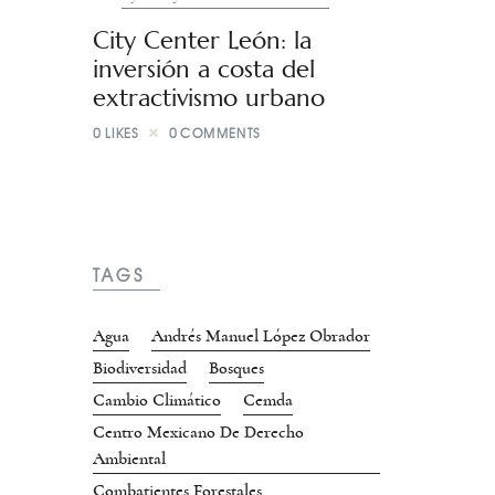
City Center León: la
inversión a costa del
extractivismo urbano
0
LIKES
0
COMMENTS
TAGS
Agua
Andrés Manuel López Obrador
Biodiversidad
Bosques
Cambio Climático
Cemda
Centro Mexicano De Derecho
Ambiental
Combatientes Forestales