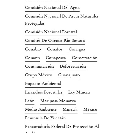
Comisión Nacional Del Agua
Comisión Nacional De Áreas Naturales
Protegidas
Comisión Nacional Forestal
Comités De Cuenca Río Sonora
Conabio
Conafor
Conagua
Conanp
Conapesca
Conservación
Contaminación
Deforestación
Grupo México
Guanajuato
Impacto Ambiental
Incendios Forestales
Ley Minera
León
Mariposa Monarca
Medio Ambiente
Minería
México
Península De Yucatán
Procuraduría Federal De Protección Al