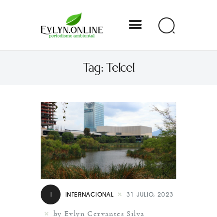
Evlyn Online
Tag: Telcel
Periodismo para autogobernarse
Internacional
Nacional
Estados
Especial
Opinión
I
INTERNACIONAL
31 JULIO, 2023
Contacto
by Evlyn Cervantes Silva