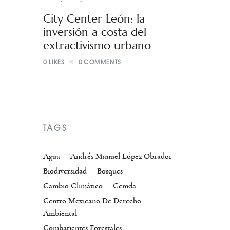
City Center León: la
inversión a costa del
extractivismo urbano
0
LIKES
0
COMMENTS
TAGS
Agua
Andrés Manuel López Obrador
Biodiversidad
Bosques
Cambio Climático
Cemda
Centro Mexicano De Derecho
Ambiental
Combatientes Forestales