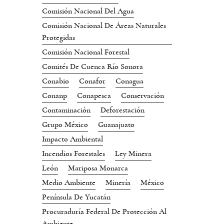
Comisión Nacional Del Agua
Comisión Nacional De Áreas Naturales
Protegidas
Comisión Nacional Forestal
Comités De Cuenca Río Sonora
Conabio
Conafor
Conagua
Conanp
Conapesca
Conservación
Contaminación
Deforestación
Grupo México
Guanajuato
Impacto Ambiental
Incendios Forestales
Ley Minera
León
Mariposa Monarca
Medio Ambiente
Minería
México
Península De Yucatán
Procuraduría Federal De Protección Al
Ambiente