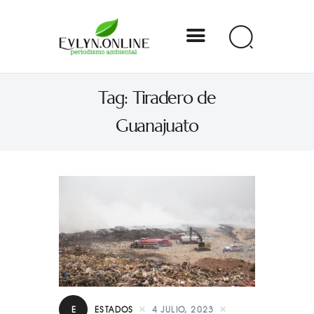
Evlyn Online
Tag: Tiradero de
Periodismo para autogobernarse
Guanajuato
Internacional
Nacional
Estados
Especial
Opinión
Contacto
E
ESTADOS
4 JULIO, 2023