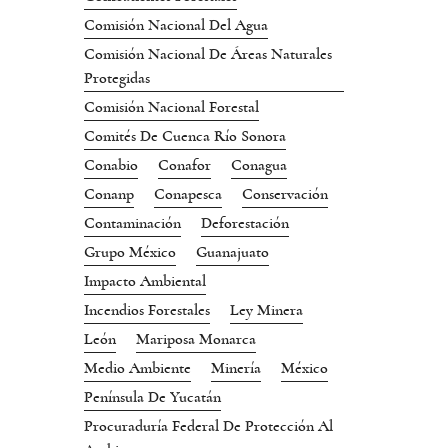
Comisión Nacional Del Agua
Comisión Nacional De Áreas Naturales
Protegidas
Comisión Nacional Forestal
Comités De Cuenca Río Sonora
Conabio
Conafor
Conagua
Conanp
Conapesca
Conservación
Contaminación
Deforestación
Grupo México
Guanajuato
Impacto Ambiental
Incendios Forestales
Ley Minera
León
Mariposa Monarca
Medio Ambiente
Minería
México
Península De Yucatán
Procuraduría Federal De Protección Al