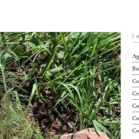
T
Ag
Bi
Ca
Ce
Co
Co
Co