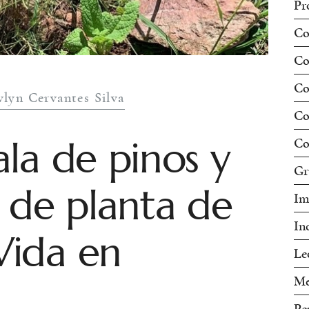
Pr
Co
Co
Co
vlyn Cervantes Silva
Co
la de pinos y
Co
Gr
 de planta de
Im
In
ida en
Le
Me