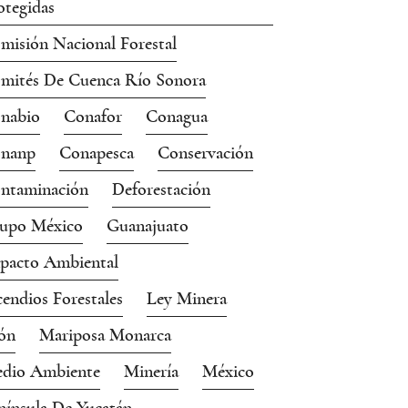
otegidas
misión Nacional Forestal
mités De Cuenca Río Sonora
nabio
Conafor
Conagua
nanp
Conapesca
Conservación
ntaminación
Deforestación
upo México
Guanajuato
pacto Ambiental
cendios Forestales
Ley Minera
ón
Mariposa Monarca
dio Ambiente
Minería
México