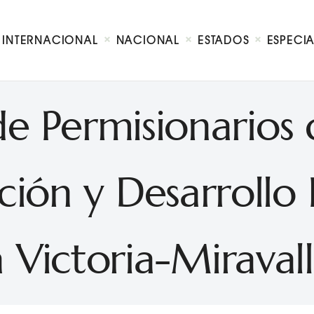
Internacional
Nacional
INTERNACIONAL
NACIONAL
ESTADOS
ESPECI
Estados
Especial
Opinión
de Permisionarios 
Contacto
ión y Desarrollo 
a Victoria-Miravall