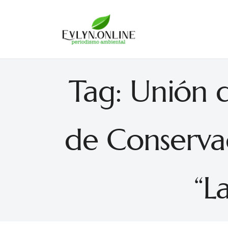
Evlyn Online
Periodismo para autogobernarse
Tag: Unión 
de Conservac
“L