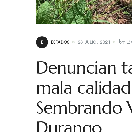
by E
E
ESTADOS
28 JULIO, 2021
Denuncian ta
mala calidad
Sembrando V
Durango