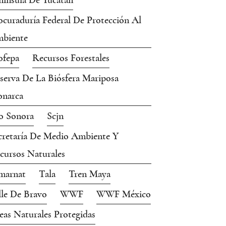
nínsula De Yucatán
ocuraduría Federal De Protección Al
biente
ofepa
Recursos Forestales
serva De La Biósfera Mariposa
narca
o Sonora
Scjn
cretaría De Medio Ambiente Y
cursos Naturales
marnat
Tala
Tren Maya
lle De Bravo
WWF
WWF México
eas Naturales Protegidas