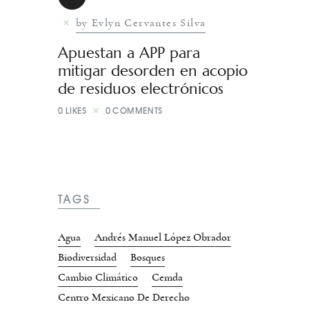
by Evlyn Cervantes Silva
Apuestan a APP para
mitigar desorden en acopio
de residuos electrónicos
0
LIKES
0
COMMENTS
TAGS
Agua
Andrés Manuel López Obrador
Biodiversidad
Bosques
Cambio Climático
Cemda
Centro Mexicano De Derecho