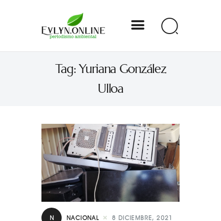
Evlyn Online
Tag: Yuriana González
Periodismo para autogobernarse
Ulloa
Internacional
Nacional
Estados
Especial
Opinión
Contacto
N
NACIONAL
8 DICIEMBRE, 2021