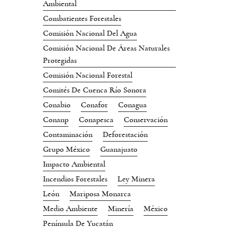
Ambiental
Combatientes Forestales
Comisión Nacional Del Agua
Comisión Nacional De Áreas Naturales
Protegidas
Comisión Nacional Forestal
Comités De Cuenca Río Sonora
Conabio
Conafor
Conagua
Conanp
Conapesca
Conservación
Contaminación
Deforestación
Grupo México
Guanajuato
Impacto Ambiental
Incendios Forestales
Ley Minera
León
Mariposa Monarca
Medio Ambiente
Minería
México
Península De Yucatán