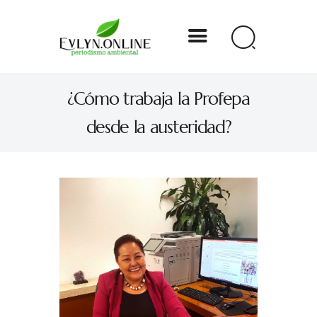
Evlyn Online
¿Cómo trabaja la Profepa
Periodismo para autogobernarse
desde la austeridad?
Internacional
Nacional
Estados
Especial
Opinión
Contacto