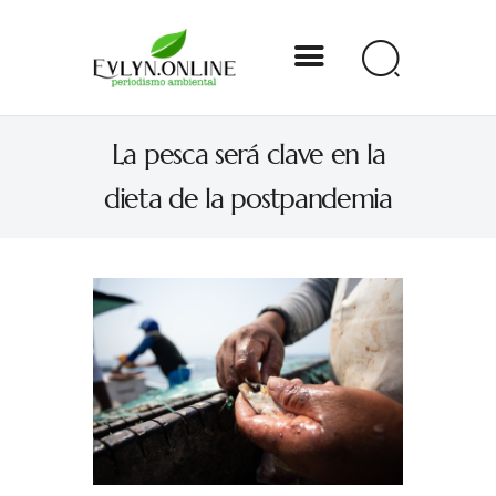
Evlyn Online
La pesca será clave en la
Periodismo para autogobernarse
dieta de la postpandemia
Internacional
Nacional
Estados
Especial
Opinión
Contacto