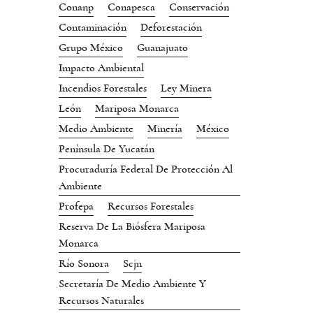
Conanp
Conapesca
Conservación
Contaminación
Deforestación
Grupo México
Guanajuato
Impacto Ambiental
Incendios Forestales
Ley Minera
León
Mariposa Monarca
Medio Ambiente
Minería
México
Península De Yucatán
Procuraduría Federal De Protección Al
Ambiente
Profepa
Recursos Forestales
Reserva De La Biósfera Mariposa
Monarca
Río Sonora
Scjn
Secretaría De Medio Ambiente Y
Recursos Naturales