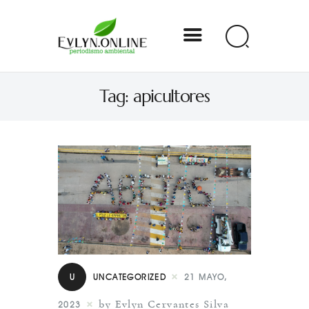
Evlyn Online
Tag: apicultores
Periodismo para autogobernarse
Internacional
Nacional
Estados
Especial
Opinión
U
UNCATEGORIZED
21 MAYO,
Contacto
by Evlyn Cervantes Silva
2023