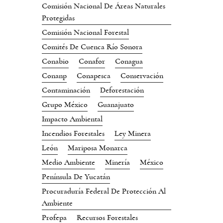
Comisión Nacional De Áreas Naturales
Protegidas
Comisión Nacional Forestal
Comités De Cuenca Río Sonora
Conabio
Conafor
Conagua
Conanp
Conapesca
Conservación
Contaminación
Deforestación
Grupo México
Guanajuato
Impacto Ambiental
Incendios Forestales
Ley Minera
León
Mariposa Monarca
Medio Ambiente
Minería
México
Península De Yucatán
Procuraduría Federal De Protección Al
Ambiente
Profepa
Recursos Forestales