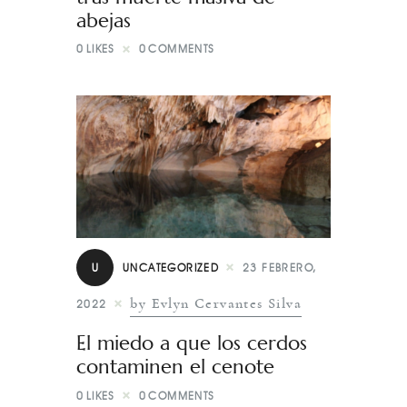
abejas
0
LIKES
0
COMMENTS
U
UNCATEGORIZED
23 FEBRERO,
by Evlyn Cervantes Silva
2022
El miedo a que los cerdos
contaminen el cenote
0
LIKES
0
COMMENTS