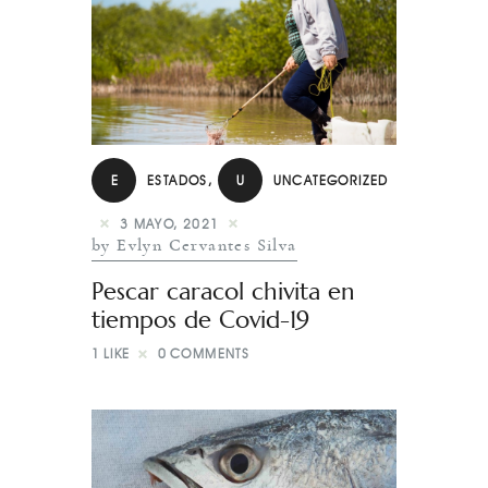
E
ESTADOS
,
U
UNCATEGORIZED
3 MAYO, 2021
by Evlyn Cervantes Silva
Pescar caracol chivita en
tiempos de Covid-19
1
LIKE
0
COMMENTS