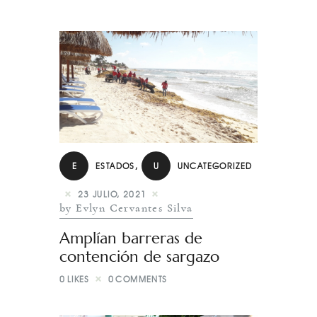
E
ESTADOS
,
U
UNCATEGORIZED
23 JULIO, 2021
by Evlyn Cervantes Silva
Amplían barreras de
contención de sargazo
0
LIKES
0
COMMENTS