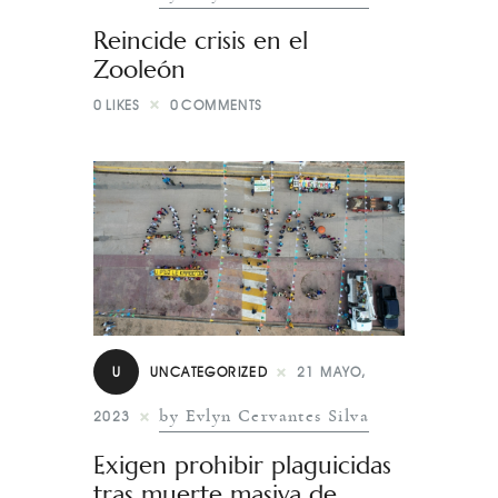
Reincide crisis en el
Zooleón
0
LIKES
0
COMMENTS
U
UNCATEGORIZED
21 MAYO,
by Evlyn Cervantes Silva
2023
Exigen prohibir plaguicidas
tras muerte masiva de