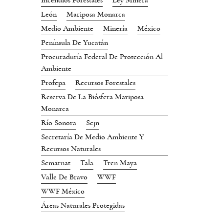
Incendios Forestales
Ley Minera
León
Mariposa Monarca
Medio Ambiente
Minería
México
Península De Yucatán
Procuraduría Federal De Protección Al
Ambiente
Profepa
Recursos Forestales
Reserva De La Biósfera Mariposa
Monarca
Río Sonora
Scjn
Secretaría De Medio Ambiente Y
Recursos Naturales
Semarnat
Tala
Tren Maya
Valle De Bravo
WWF
WWF México
Áreas Naturales Protegidas