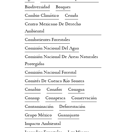
Biodiversidad
Bosques
Cambio Climático
Cemda
Centro Mexicano De Derecho
Ambiental
Combatientes Forestales
Comisión Nacional Del Agua
Comisión Nacional De Áreas Naturales
Protegidas
Comisión Nacional Forestal
Comités De Cuenca Río Sonora
Conabio
Conafor
Conagua
Conanp
Conapesca
Conservación
Contaminación
Deforestación
Grupo México
Guanajuato
Impacto Ambiental