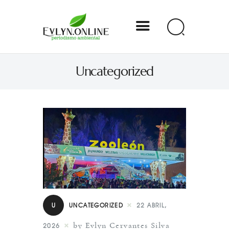
Evlyn Online
Uncategorized
Periodismo para autogobernarse
Internacional
Nacional
Estados
Especial
Opinión
U
UNCATEGORIZED
22 ABRIL,
Contacto
by Evlyn Cervantes Silva
2026