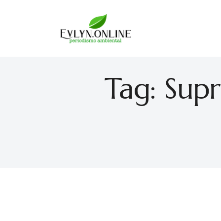
Evlyn Online
Periodismo para autogobernarse
Tag: Supr