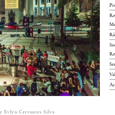
Pr
Re
Mo
Rí
Se
Re
Se
Va
Ár
y Evlyn Cervantes Silva