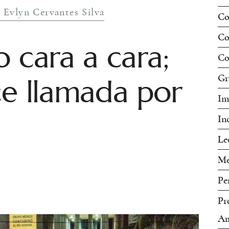
 Evlyn Cervantes Silva
Co
Co
o cara a cara;
Co
ce llamada por
Gr
Im
In
Le
Me
Pe
Pr
Am