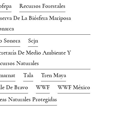
ofepa
Recursos Forestales
serva De La Biósfera Mariposa
narca
o Sonora
Scjn
cretaría De Medio Ambiente Y
cursos Naturales
marnat
Tala
Tren Maya
lle De Bravo
WWF
WWF México
eas Naturales Protegidas