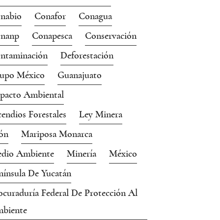
nabio
Conafor
Conagua
nanp
Conapesca
Conservación
ntaminación
Deforestación
upo México
Guanajuato
pacto Ambiental
cendios Forestales
Ley Minera
ón
Mariposa Monarca
dio Ambiente
Minería
México
nínsula De Yucatán
ocuraduría Federal De Protección Al
biente