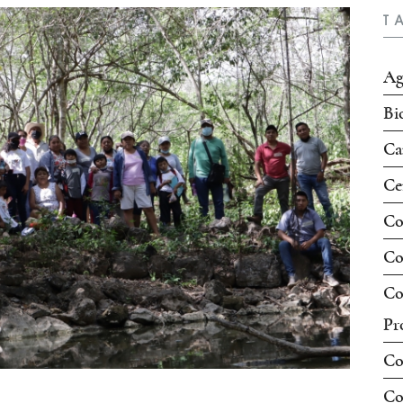
T
Ag
Bi
Ca
Ce
Co
Co
Co
Pr
Co
Co