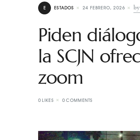
by
E
ESTADOS
24 FEBRERO, 2026
Piden diálog
la SCJN ofre
zoom
0
LIKES
0
COMMENTS