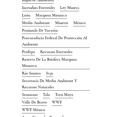
Impacto Ambiental
Incendios Forestales
Ley Minera
León
Mariposa Monarca
Medio Ambiente
Minería
México
Península De Yucatán
Procuraduría Federal De Protección Al
Ambiente
Profepa
Recursos Forestales
Reserva De La Biósfera Mariposa
Monarca
Río Sonora
Scjn
Secretaría De Medio Ambiente Y
Recursos Naturales
Semarnat
Tala
Tren Maya
Valle De Bravo
WWF
WWF México