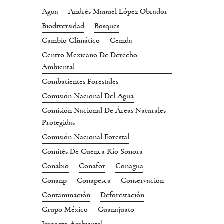
Agua
Andrés Manuel López Obrador
Biodiversidad
Bosques
Cambio Climático
Cemda
Centro Mexicano De Derecho
Ambiental
Combatientes Forestales
Comisión Nacional Del Agua
Comisión Nacional De Áreas Naturales
Protegidas
Comisión Nacional Forestal
Comités De Cuenca Río Sonora
Conabio
Conafor
Conagua
Conanp
Conapesca
Conservación
Contaminación
Deforestación
Grupo México
Guanajuato