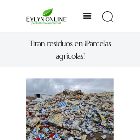
Evlyn Online
Tiran residuos en ¡Parcelas
Periodismo para autogobernarse
agrícolas!
Internacional
Nacional
Estados
Especial
Opinión
Contacto