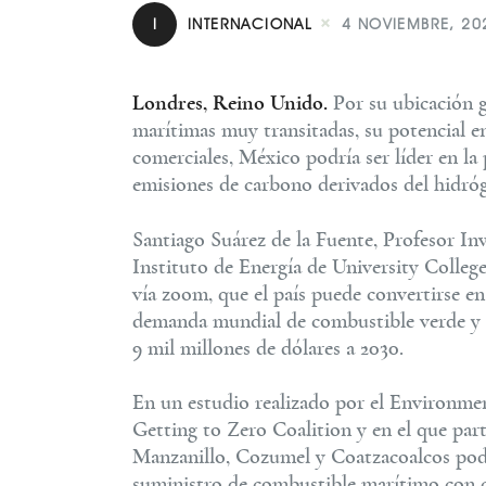
I
INTERNACIONAL
4 NOVIEMBRE, 20
Londres, Reino Unido.
Por su ubicación ge
marítimas muy transitadas, su potencial en
comerciales, México podría ser líder en l
emisiones de carbono derivados del hidró
Santiago Suárez de la Fuente, Profesor In
Instituto de Energía de University Colleg
vía zoom, que el país puede convertirse en
demanda mundial de combustible verde y a
9 mil millones de dólares a 2030.
En un estudio realizado por el Environme
Getting to Zero Coalition y en el que part
Manzanillo, Cozumel y Coatzacoalcos podr
suministro de combustible marítimo con c