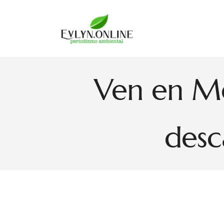
Evlyn Online
Periodismo para autogobernarse
Ven en Mé
desc