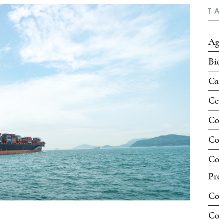
T
Ag
Bi
Ca
Ce
Co
Co
Co
Pr
Co
Co