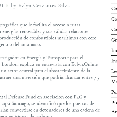
by Evlyn Cervantes Silva
21
Co
Co
ográfica que le facilita el acceso a rutas
Co
 energías renovables y sus sólidas relaciones
a producción de combustibles marítimos con cero
Gr
geno o del amoniaco.
Im
vestigador en Energía y Transporte para el
In
e London, explicó en entrevista con Evlyn.Online
 un actor central para el abastecimiento de la
Le
traer una inversión que podría alcanzar entre 7 y
Me
Pe
ntal Defense Fund en asociación con P4G y
Pr
icipó Santiago, se identificó que los puertos de
ían convertirse en detonadores de una cadena de
Am
ero emisiones de carbono.