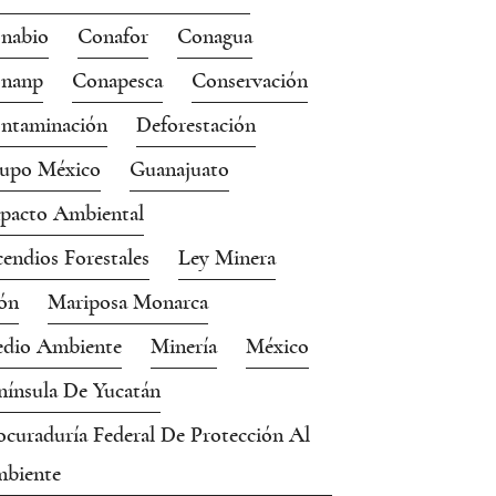
nabio
Conafor
Conagua
nanp
Conapesca
Conservación
ntaminación
Deforestación
upo México
Guanajuato
pacto Ambiental
cendios Forestales
Ley Minera
ón
Mariposa Monarca
dio Ambiente
Minería
México
nínsula De Yucatán
ocuraduría Federal De Protección Al
biente