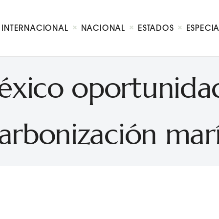
Internacional
Nacional
INTERNACIONAL
NACIONAL
ESTADOS
ESPECI
Estados
Especial
Opinión
xico oportunida
Contacto
arbonización mar