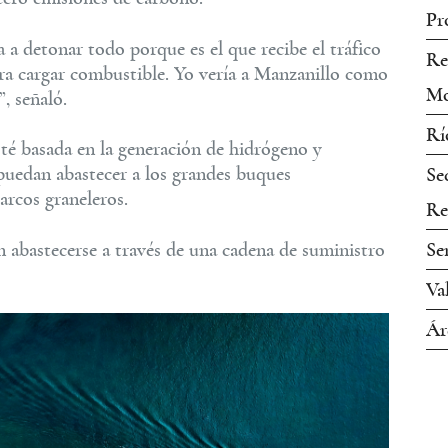
Pr
a a detonar todo porque es el que recibe el tráfico
Re
ra cargar combustible. Yo vería a Manzanillo como
Mo
, señaló.
Rí
té basada en la generación de hidrógeno y
uedan abastecer a los grandes buques
Se
arcos graneleros.
Re
 abastecerse a través de una cadena de suministro
Se
Va
Ár