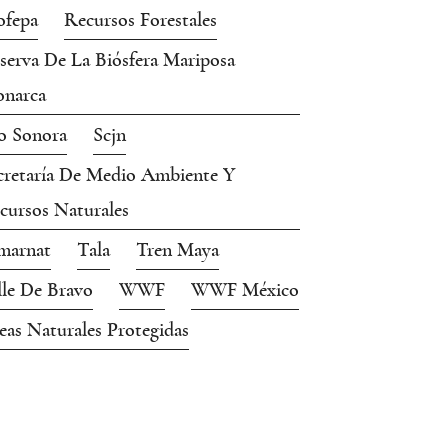
ofepa
Recursos Forestales
serva De La Biósfera Mariposa
narca
o Sonora
Scjn
cretaría De Medio Ambiente Y
cursos Naturales
marnat
Tala
Tren Maya
lle De Bravo
WWF
WWF México
eas Naturales Protegidas